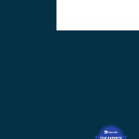
Kein Werbetext überzeugt
so wie ein Kunde, der selbst
spricht