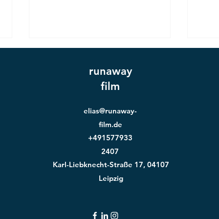
runaway
film
elias@runaway-
film.de
Imagefilm oder Erklärvideo?
Waru
+491577933
Die Frage, die über Ihr
2026
2407
Videobudget entscheidet
Reic
Karl-Liebknecht-Straße 17, 04107
Text
Leipzig