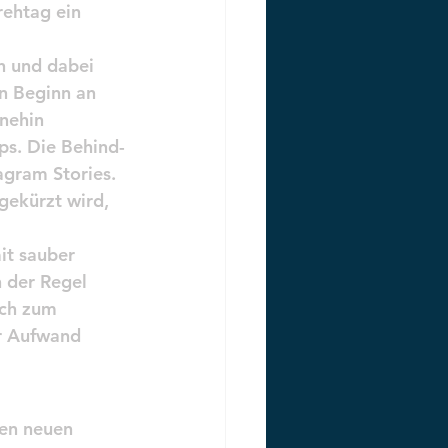
rehtag ein 
n und dabei 
n Beginn an 
nehin 
ips. Die Behind-
gram Stories. 
gekürzt wird, 
it sauber 
n der Regel 
ich zum 
er Aufwand 
en neuen 