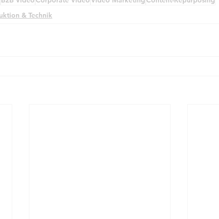
B2B Video
Corporate Video
Video Marketing
Content-Repurposing
uktion & Technik