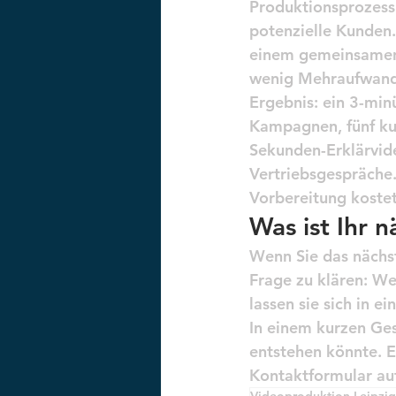
Produktionsprozess 
potenzielle Kunden.
einem gemeinsamen S
wenig Mehraufwand s
Ergebnis: ein 3-min
Kampagnen, fünf kur
Sekunden-Erklärvid
Vertriebsgespräche.
Vorbereitung koste
Was ist Ihr 
Wenn Sie das nächst
Frage zu klären: We
lassen sie sich in 
In einem kurzen Ges
entstehen könnte. E
Kontaktformular au