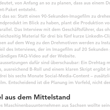
deutet, von Anfang an so zu planen, dass aus einem D
nt-Paket entsteht.
t das so: Statt einen 90-Sekunden-Imagefilm zu drehe
Endprodukt im Blick zu haben, plant die Produktion vo
allel. Das Interview mit dem Geschäftsführer, das oh
gleichzeitig Material für drei bis fünf kurze LinkedIn-Cl
en auf dem Weg zu den Drehmotiven werden zu Insta
Teil des Interviews, der im Imagefilm auf 20 Sekunden 
ständiges FAQ-Video auf der Website.
aussetzungen dafür sind überschaubar: Ein Drehtag m
s, ausreichend B-Roll und einem klaren Skript ergibt i
drei bis sechs Monate Social-Media-Content – zusätzl
ilm. Entscheidend ist die Planung im Vorfeld, nicht d
.
el aus dem Mittelstand
hes Maschinenbauunternehmen aus Sachsen wollte sein