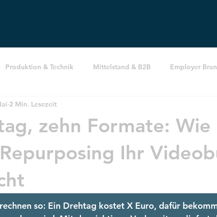
Produktion & Technik
Mittelstand & B2B
Employer Bran
Mai
2 Min. Lesezeit
tag, zehn Formate: Wie
Repurposing Ihr Video
cht
rechnen so: Ein Drehtag kostet X Euro, dafür bekomme