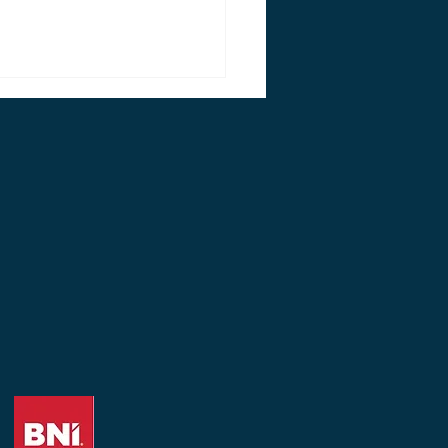
m LinkedIn-Videos
 fuenfmal mehr
hweite bringen als jeder
-Post