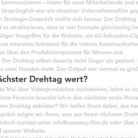
kommunizieren – intern für neue Mitarbeitende und e
 Ursprünglich war ein einzelner Unternehmensfilm gep
trategie-Gespräch stellte sich heraus: Der Drehtag l
o strukturieren, dass er vier Formate gleichzeitig lie
ütiger Imagefilm für die Website, ein 60-Sekunden-Clip
ze Interview-Schnipsel für die interne Kommunikation
eo über den Produktionsprozess für Messen und 
 Der Drehtag selbst dauerte nicht länger als geplant. 
te zwei Stunden mehr. Der Output war viermal so gro
nächster Drehtag wert?
e Mal über Videoproduktion nachdenken, lohnt es sich
lche Formate brauche ich in den nächsten sechs Mona
einem Drehtag abbilden? Wir helfen Ihnen dabei, das he
präch zeigen wir Ihnen, was aus Ihrem nächsten Dreht
infach melden unter info@runaway-film.de oder über 
f unserer Website.