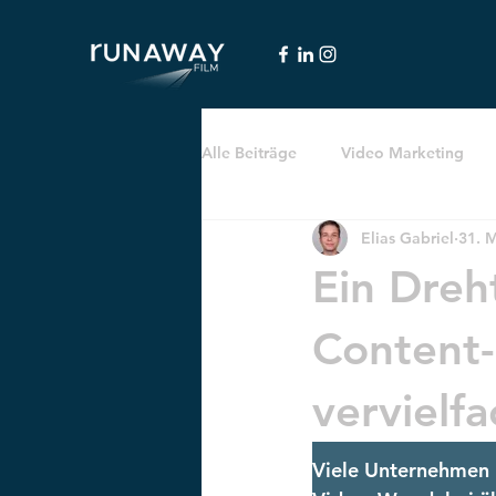
Alle Beiträge
Video Marketing
Elias Gabriel
31. 
Social Media & LinkedIn
Ein Dreh
Content-
vervielfa
Viele Unternehmen 