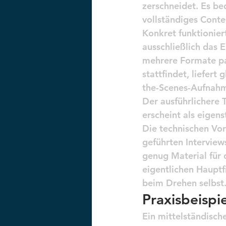
zerschneidet. Es be
vollständiges Conte
Konkret funktionier
ausschließlich das 
mehrere Formate par
stattfindet, liefert 
the-Scenes-Aufnahm
Der ausführlichere 
erscheint als eigen
Die technischen Vor
geführten Interview
genug Material für 
eigentlichen Hauptf
beim Drehen selbst
Praxisbeispi
Ein mittelständisc