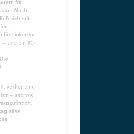
xtern für 
lant. Nach 
ieß sich mit 
fert.
 für LinkedIn-
 – und ein 90-
Die 
ß.
, vorher eine 
ten – und wie 
rauszufinden. 
ag alles 
das 