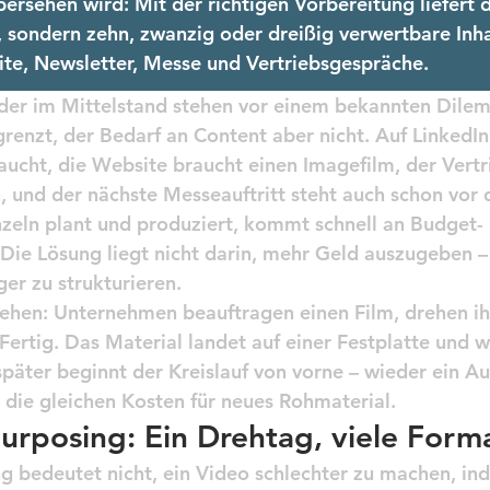
ersehen wird: Mit der richtigen Vorbereitung liefert 
, sondern zehn, zwanzig oder dreißig verwertbare Inhal
te, Newsletter, Messe und Vertriebsgespräche.
der im Mittelstand stehen vor einem bekannten Dile
renzt, der Bedarf an Content aber nicht. Auf LinkedI
aucht, die Website braucht einen Imagefilm, der Vertr
 und der nächste Messeauftritt steht auch schon vor d
nzeln plant und produziert, kommt schnell an Budget-
Die Lösung liegt nicht darin, mehr Geld auszugeben –
er zu strukturieren.
ehen: Unternehmen beauftragen einen Film, drehen ih
 Fertig. Das Material landet auf einer Festplatte und w
päter beginnt der Kreislauf von vorne – wieder ein Au
 die gleichen Kosten für neues Rohmaterial.
rposing: Ein Drehtag, viele Form
g bedeutet nicht, ein Video schlechter zu machen, in