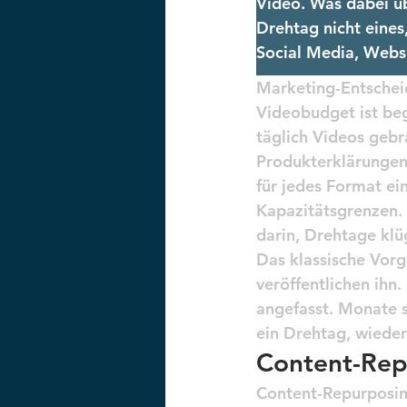
Video. Was dabei üb
Drehtag nicht eines
Social Media, Websi
Marketing-Entschei
Videobudget ist beg
täglich Videos gebr
Produkterklärungen,
für jedes Format ei
Kapazitätsgrenzen. 
darin, Drehtage klüg
Das klassische Vorg
veröffentlichen ihn.
angefasst. Monate s
ein Drehtag, wieder
Content-Repu
Content-Repurposin