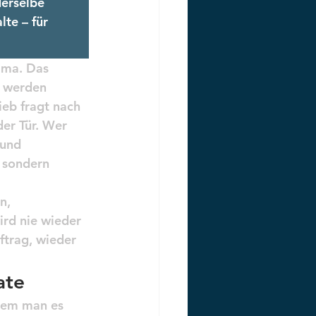
derselbe 
te – für 
mma. Das 
n werden 
ieb fragt nach 
er Tür. Wer 
 und 
 sondern 
n, 
ird nie wieder 
ftrag, wieder 
ate
dem man es 