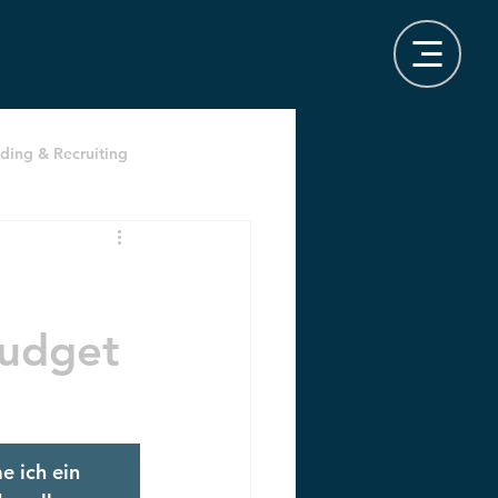
ding & Recruiting
budget
 ich ein 