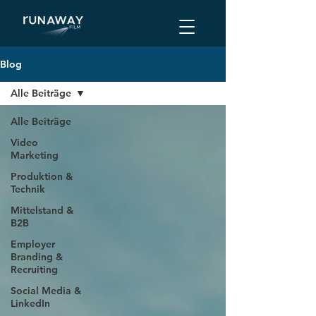
Blog
Alle Beiträge
Alle Beiträge
Video
Marketing
Produktion &
Technik
Mittelstand &
B2B
Employer
Branding &
Recruiting
Social Media &
LinkedIn