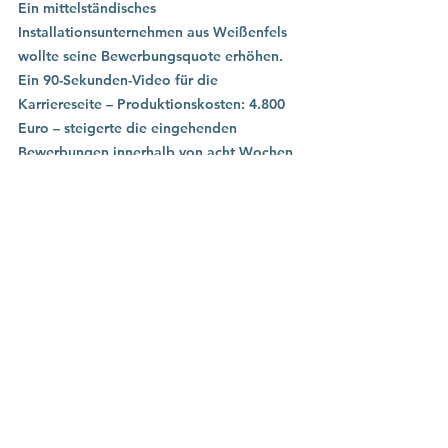
Ein mittelständisches 
Installationsunternehmen aus Weißenfels 
wollte seine Bewerbungsquote erhöhen. 
Ein 90-Sekunden-Video für die 
Karriereseite – Produktionskosten: 4.800 
Euro – steigerte die eingehenden 
Bewerbungen innerhalb von acht Wochen 
um 60 Prozent. Das Video lief ohne 
Werbebudget, organisch über die 
Website, und wurde von Bewerbern in 
Erstgesprächen mehrfach konkret 
erwähnt. Die Investition hatte sich nach 
drei Einstellungen wirtschaftlich 
amortisiert.
Wenn Sie wissen wollen, was ein 
Erklärvideo für Ihr Unternehmen konkret 
kosten würde, welches Format sinnvoll ist 
und was realistisch zu erwarten steht – 
sprechen wir. In einem kostenlosen 30-