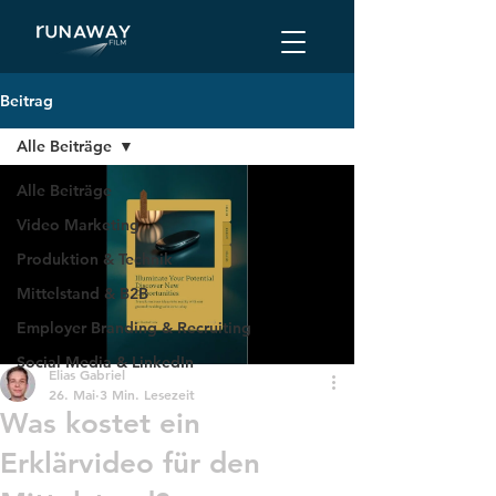
Beitrag
Alle Beiträge
Alle Beiträge
Video Marketing
Produktion & Technik
Mittelstand & B2B
Employer Branding & Recruiting
Social Media & LinkedIn
Elias Gabriel
26. Mai
3 Min. Lesezeit
Was kostet ein
Erklärvideo für den